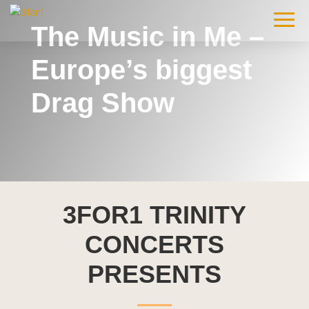
The Music in Me –
Europe’s biggest
Drag Show
3FOR1 TRINITY
CONCERTS
PRESENTS