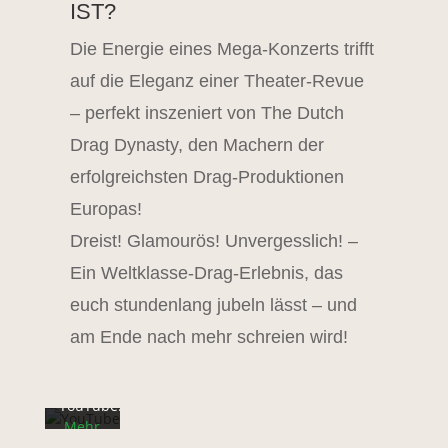
IST?
Die Energie eines Mega-Konzerts trifft
auf die Eleganz einer Theater-Revue
– perfekt inszeniert von The Dutch
Drag Dynasty, den Machern der
erfolgreichsten Drag-Produktionen
Europas!
Mit
dem
Dreist! Glamourös! Unvergesslich! –
Laden
Ein Weltklasse-Drag-Erlebnis, das
des
Videos
euch stundenlang jubeln lässt – und
akzeptieren
am Ende nach mehr schreien wird!
Sie die
Datenschutzerklärung
von
YouTube.
Mehr
erfahren